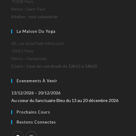
75004 Paris
Métro : Saint Paul
Atelier : voir calendrier
La Maison Du Yoga
68, rue de la Folie-Méricourt
75011 Paris
Métro : Parmentier
Cours : tous les vendredi de 12h15 à 14h00
Evenements À Venir
13/12/2026
–
20/12/2026
Au coeur du Sanctuaire Bleu du 13 au 20 décembre 2026
Prochains Cours
Restons Connectes