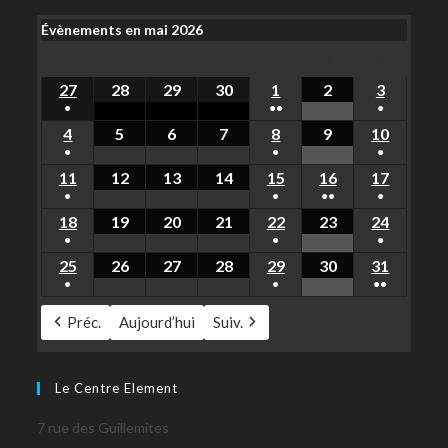
Évènements en mai 2026
L
M
M
J
V
S
D
27
28
29
30
1
2
3
●
●●
●
4
5
6
7
8
9
10
●
●
●
11
12
13
14
15
16
17
●
●
●●
●
18
19
20
21
22
23
24
●
●
●
25
26
27
28
29
30
31
●
●
●●
Préc.
Aujourd’hui
Suiv.
Le Centre Element
7 rue des Guillemites