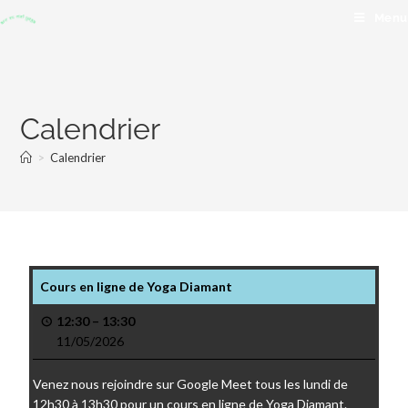
Menu
Calendrier
>
Calendrier
Cours en ligne de Yoga Diamant
12:30
–
13:30
11/05/2026
Venez nous rejoindre sur Google Meet tous les lundi de
12h30 à 13h30 pour un cours en ligne de Yoga Diamant.