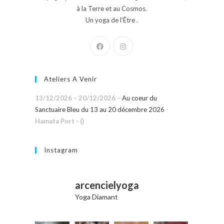
à la Terre et au Cosmos.
Un yoga de l’Être .
Ateliers A Venir
13/12/2026
–
20/12/2026
–
Au coeur du
Sanctuaire Bleu du 13 au 20 décembre 2026
-
Hamata Port - ()
Instagram
arcencielyoga
Yoga Diamant