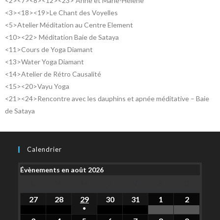
<2><7><8><12><23> Anne et Marie-Hélène
<3><18><19>Le Chant des Voyelles
<5>Atelier Méditation au Centre Element
<10><22> Méditation Baie de Sataya
<11>Cours de Yoga Diamant
<13>Water Yoga Diamant
<14>Atelier de Rétro Causalité
<15><20>Vayu Yoga
<21><24>Rencontre avec les dauphins et apnée méditative – Baie
de Sataya
Calendrier
Évènements en août 2026
L
M
M
J
V
S
D
27
28
29
30
31
1
2
●