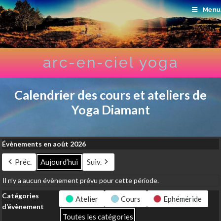
Menu
arc-en-ciel yoga
Calendrier des cours et ateliers de
Yoga Diamant
Évènements en août 2026
Préc.
Aujourd’hui
Suiv.
Il n’y a aucun évènement prévu pour cette période.
Catégories
Atelier
Cours
Ephéméride
d’évènement
Toutes les catégories