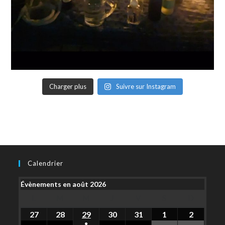
Charger plus
Suivre sur Instagram
Calendrier
Évènements en août 2026
L
M
M
J
V
S
D
27
28
29
30
31
1
2
●