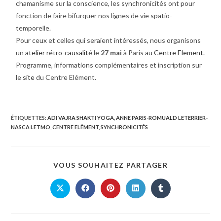
chamanisme sur la conscience, les synchronicités ont pour
fonction de faire bifurquer nos lignes de vie spatio-
temporelle.
Pour ceux et celles qui seraient intéressés, nous organisons
un
atelier rétro-causalité
le
2
7 mai
à Paris au
Centre Element
.
Programme, informations complémentaires et inscription sur
le
site
du Centre Elément.
ÉTIQUETTES
:
ADI VAJRA SHAKTI YOGA
,
ANNE PARIS-ROMUALD LETERRIER-
NASCA LETMO
,
CENTRE ELÉMENT
,
SYNCHRONICITÉS
VOUS SOUHAITEZ PARTAGER