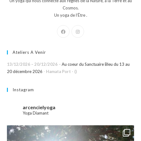
Un yoga qui nous connecte aux règnes de la Nature, à la Terre et au
Cosmos.
Un yoga de l’Être .
Ateliers A Venir
13/12/2026
–
20/12/2026
–
Au coeur du Sanctuaire Bleu du 13 au
20 décembre 2026
-
Hamata Port - ()
Instagram
arcencielyoga
Yoga Diamant