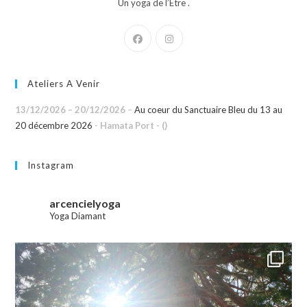
Un yoga de l’Être .
Ateliers A Venir
13/12/2026
–
20/12/2026
–
Au coeur du Sanctuaire Bleu du 13 au
20 décembre 2026
-
Hamata Port - ()
Instagram
arcencielyoga
Yoga Diamant