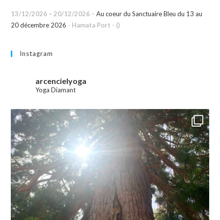
13/12/2026
–
20/12/2026
–
Au coeur du Sanctuaire Bleu du 13 au
20 décembre 2026
-
Hamata Port - ()
Instagram
arcencielyoga
Yoga Diamant